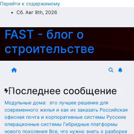
Перейти к содержимому
Сб. Авг 8th, 2026
FAST - блог о
строительстве
Последнее сообщение
Модульные дома: это лучшее решение для
современного жилья и как их заказать
Российская
офисная почта и корпоративные системы
Русские
операционные системы
Гибридные платформы
нового поколения
Все, что нужно знать о разборке