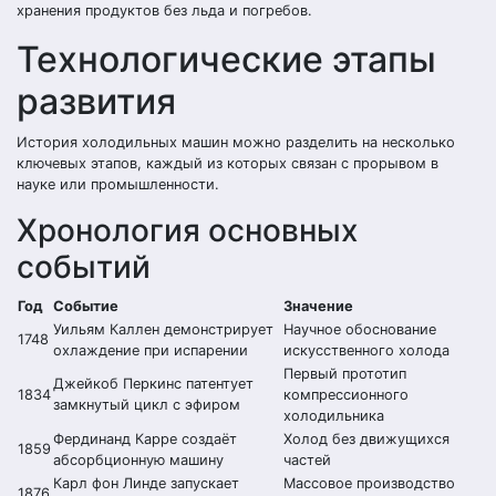
хранения продуктов без льда и погребов.
Технологические этапы
развития
История холодильных машин можно разделить на несколько
ключевых этапов, каждый из которых связан с прорывом в
науке или промышленности.
Хронология основных
событий
Год
Событие
Значение
Уильям Каллен демонстрирует
Научное обоснование
1748
охлаждение при испарении
искусственного холода
Первый прототип
Джейкоб Перкинс патентует
1834
компрессионного
замкнутый цикл с эфиром
холодильника
Фердинанд Карре создаёт
Холод без движущихся
1859
абсорбционную машину
частей
Карл фон Линде запускает
Массовое производство
1876