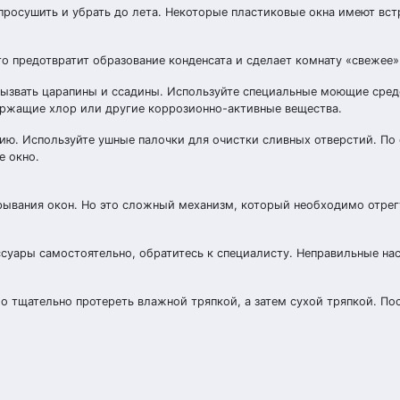
 просушить и убрать до лета. Некоторые пластиковые окна имеют вс
о предотвратит образование конденсата и сделает комнату «свежее»
ызвать царапины и ссадины. Используйте специальные моющие сред
ержащие хлор или другие коррозионно-активные вещества.
яцию. Используйте ушные палочки для очистки сливных отверстий. По
е окно.
крывания окон. Но это сложный механизм, который необходимо отре
ссуары самостоятельно, обратитесь к специалисту. Неправильные на
 тщательно протереть влажной тряпкой, а затем сухой тряпкой. Пос