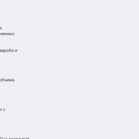
а.
аненных
дероба и
 объема.
и с
 Они сохраняют