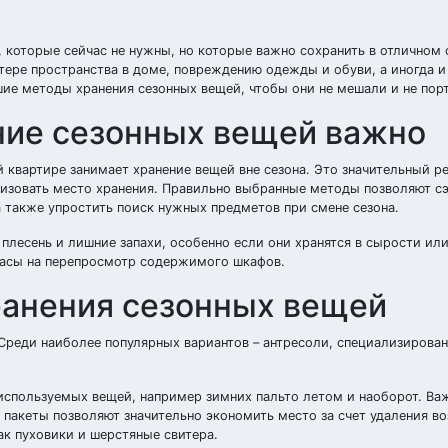
, которые сейчас не нужны, но которые важно сохранить в отличном
тере пространства в доме, повреждению одежды и обуви, а иногда и
шие методы хранения сезонных вещей, чтобы они не мешали и не пор
ние сезонных вещей важно
 квартире занимает хранение вещей вне сезона. Это значительный р
изовать место хранения. Правильно выбранные методы позволяют с
а также упростить поиск нужных предметов при смене сезона.
плесень и лишние запахи, особенно если они хранятся в сырости ил
 часы на перепросмотр содержимого шкафов.
ранения сезонных вещей
. Среди наиболее популярных вариантов – антресоли, специализирова
используемых вещей, например зимних пальто летом и наоборот. Ва
пакеты позволяют значительно экономить место за счет удаления во
ак пуховики и шерстяные свитера.