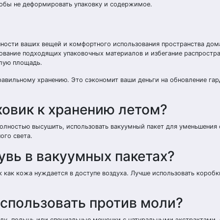
тобы не деформировать упаковку и содержимое.
нности ваших вещей и комфортного использования пространства дом
зование подходящих упаковочных материалов и избегание распростр
лую площадь.
равильному хранению. Это сэкономит ваши деньги на обновление гар
ховик к хранению летом?
полностью высушить, использовать вакуумный пакет для уменьшения
ого света.
увь в вакуумных пакетах?
к как кожа нуждается в доступе воздуха. Лучше использовать коробк
использовать против моли?
ду, полынь или специальные мешочки с натуральными экстрактами.