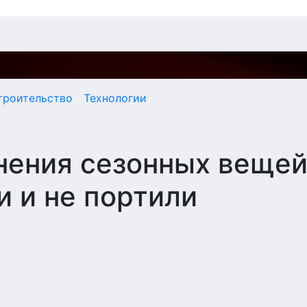
троительство
Технологии
нения сезонных веще
и и не портили