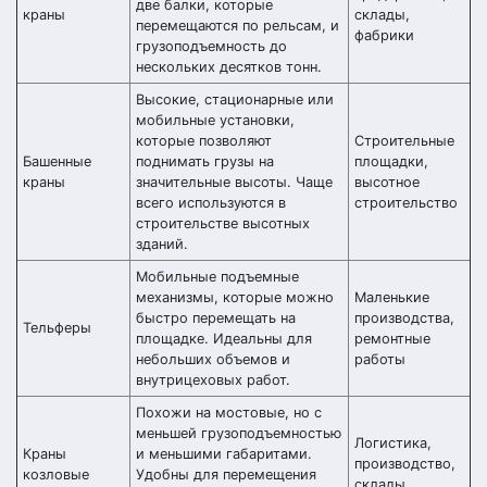
две балки, которые
краны
склады,
перемещаются по рельсам, и
фабрики
грузоподъемность до
нескольких десятков тонн.
Высокие, стационарные или
мобильные установки,
которые позволяют
Строительные
Башенные
поднимать грузы на
площадки,
краны
значительные высоты. Чаще
высотное
всего используются в
строительство
строительстве высотных
зданий.
Мобильные подъемные
механизмы, которые можно
Маленькие
быстро перемещать на
производства,
Тельферы
площадке. Идеальны для
ремонтные
небольших объемов и
работы
внутрицеховых работ.
Похожи на мостовые, но с
меньшей грузоподъемностью
Логистика,
Краны
и меньшими габаритами.
производство,
козловые
Удобны для перемещения
склады