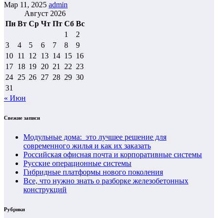
Мар 11, 2025
admin
Август 2026
Пн
Вт
Ср
Чт
Пт
Сб
Вс
1
2
3
4
5
6
7
8
9
10
11
12
13
14
15
16
17
18
19
20
21
22
23
24
25
26
27
28
29
30
31
« Июн
Свежие записи
Модульные дома: это лучшее решение для
современного жилья и как их заказать
Российская офисная почта и корпоративные системы
Русские операционные системы
Гибридные платформы нового поколения
Все, что нужно знать о разборке железобетонных
конструкций
Рубрики