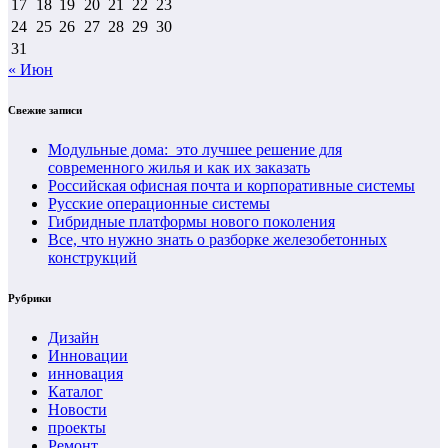
17
18
19
20
21
22
23
24
25
26
27
28
29
30
31
« Июн
Свежие записи
Модульные дома: это лучшее решение для
современного жилья и как их заказать
Российская офисная почта и корпоративные системы
Русские операционные системы
Гибридные платформы нового поколения
Все, что нужно знать о разборке железобетонных
конструкций
Рубрики
Дизайн
Инновации
инновация
Каталог
Новости
проекты
Ремонт