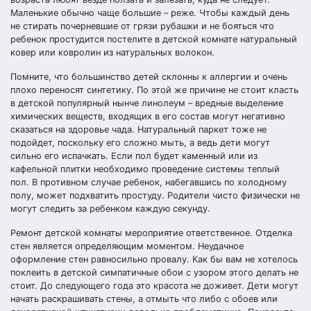
Маленькие обычно чаще большие – реже. Чтобы каждый день
не стирать почерневшие от грязи рубашки и не бояться что
ребенок простудится постелите в детской комнате натуральный
ковер или ковролин из натуральных волокон.
Помните, что большинство детей склонны к аллергии и очень
плохо переносят синтетику. По этой же причине не стоит класть
в детской популярный нынче линолеум – вредные выделение
химических веществ, входящих в его состав могут негативно
сказаться на здоровье чада. Натуральный паркет тоже не
подойдет, поскольку его сложно мыть, а ведь дети могут
сильно его испачкать. Если пол будет каменный или из
кафельной плитки необходимо проведение системы теплый
пол. В противном случае ребенок, набегавшись по холодному
полу, может подхватить простуду. Родители чисто физически не
могут следить за ребенком каждую секунду.
Ремонт детской комнаты мероприятие ответственное. Отделка
стен является определяющим моментом. Неудачное
оформление стен равносильно провалу. Как бы вам не хотелось
поклеить в детской симпатичные обои с узором этого делать не
стоит. До следующего года это красота не доживет. Дети могут
начать раскрашивать стены, а отмыть что либо с обоев или