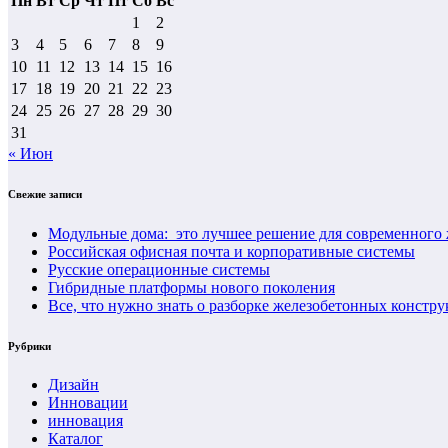
Пн
Вт
Ср
Чт
Пт
Сб
Вс
1
2
3
4
5
6
7
8
9
10
11
12
13
14
15
16
17
18
19
20
21
22
23
24
25
26
27
28
29
30
31
« Июн
Свежие записи
Модульные дома: это лучшее решение для современного ж
Российская офисная почта и корпоративные системы
Русские операционные системы
Гибридные платформы нового поколения
Все, что нужно знать о разборке железобетонных констр
Рубрики
Дизайн
Инновации
инновация
Каталог