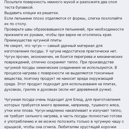
Посыпьте поверхность немного мукой и разложите два слоя
теста булавкой.
Выдавить клецки из решетки.
Если пельмени плохо отделяются от формы, слегка похлопайте
их по столу.
Проверьте швы образовавшихся пельменей, при необходимости
прижмите их руками, чтобы при варке не оголялись края.
Преимущества чугунной плиты
Не секрет, что чугун — самый удачный материал для
изготовления посуды. У чугуна недостатков практически нет.
Чугун прочен, экономичен, не боится перегрева и механических
повреждений, отлично сохраняет тепло. При производстве
чугунной посуды химические соединения не используются. В
процессе нагрева с поверхности не выделяются токсичные
вещества, поэтому продукт не наносит вреда окружающей
среде. Этот продукт подходит для использования на плитах,
духовках, грилях и духовках (если нет деревянной ручки).
Чугунная посуда очень подходит для блюд, для приготовления
которых требуется много времени, например, тушеного мяса,
утки или плова. Чугун медленно накапливает и излучает тепло,
не требует сильного нагрева, а часть посуды полностью готова
к употреблению и ее можно положить только в чугунную чашу с
крышкой, чтобы она сгнила. Любителям хрустящей корочки