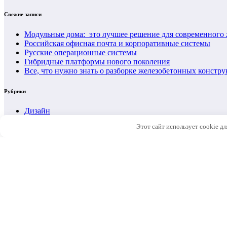
Свежие записи
Модульные дома: это лучшее решение для современного ж
Российская офисная почта и корпоративные системы
Русские операционные системы
Гибридные платформы нового поколения
Все, что нужно знать о разборке железобетонных констр
Рубрики
Дизайн
Инновации
Этот сайт использует cookie д
инновация
Каталог
Новости
проекты
Ремонт
Статьи
Строительство
Стройинструмент
Стройматериалы
Технологии
Энергоэффективность