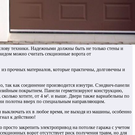
слову техники. Надежными должны быть не только стены и
м видом можно считать секционные ворота от
 из прочных материалов, которые практичны, долговечны и
, так как соединение производится изнутри. Сэндвич-панели
розийным покрытием. Панели герметизируют конструкцию,
сколько хотите, от 4 м². и выше. Двери также вариабельны по
ении полотна вверх по специальным направляющим.
и выключать их в любое время, не выходя из машины, особенно
игнал к действию!
 просто закрепить электропривод на потолке гаража с учетом
екционных ворот отсутствует риск получения травм, но для