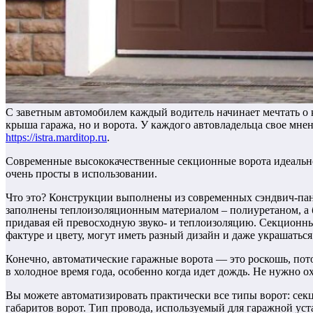
С заветным автомобилем каждый водитель начинает мечтать о 
крыша гаража, но и ворота. У каждого автовладельца свое мне
https://istra.marditop.ru
.
Современные высококачественные секционные ворота идеально 
очень просты в использовании.
Что это? Конструкции выполнены из современных сэндвич-пане
заполнены теплоизоляционным материалом – полиуретаном, а 
придавая ей превосходную звуко- и теплоизоляцию. Секционные 
фактуре и цвету, могут иметь разный дизайн и даже украшать
Конечно, автоматические гаражные ворота — это роскошь, пото
в холодное время года, особенно когда идет дождь. Не нужно о
Вы можете автоматизировать практически все типы ворот: секц
габаритов ворот. Тип провода, используемый для гаражной ус