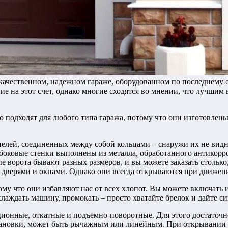
качественном, надежном гараже, оборудованном по последнему 
ние на этот счет, однако многие сходятся во мнении, что лучши
подходят для любого типа гаража, потому что они изготовлены
лей, соединенных между собой кольцами – снаружи их не видно
боковые стенки выполнены из металла, обработанного антикор
ворота бывают разных размеров, и вы можете заказать столько, 
ся дверями и окнами. Однако они всегда открываются при движ
му что они избавляют нас от всех хлопот. Вы можете включать 
хлаждать машину, промокать – просто хватайте брелок и дайте с
ионные, откатные и подъемно-поворотные. Для этого достаточно
тановки, может быть рычажным или линейным. При открывании с