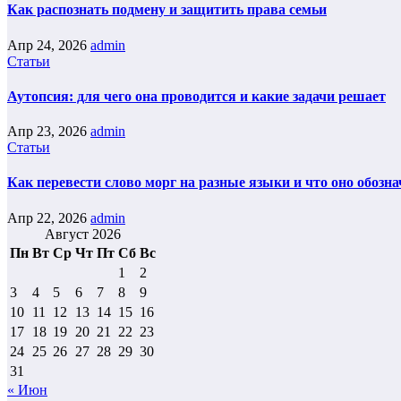
Как распознать подмену и защитить права семьи
Апр 24, 2026
admin
Статьи
Аутопсия: для чего она проводится и какие задачи решает
Апр 23, 2026
admin
Статьи
Как перевести слово морг на разные языки и что оно обозна
Апр 22, 2026
admin
Август 2026
Пн
Вт
Ср
Чт
Пт
Сб
Вс
1
2
3
4
5
6
7
8
9
10
11
12
13
14
15
16
17
18
19
20
21
22
23
24
25
26
27
28
29
30
31
« Июн