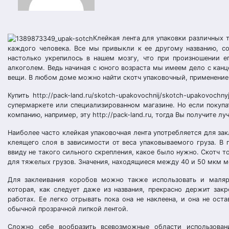
Клейкая лента для упаковки различных 
каждого человека. Все мы привыкли к ее другому названию, со
настолько укрепилось в нашем мозгу, что при произношении е
алкоголем. Ведь начиная с юного возраста мы имеем дело с канц
вещи. В любом доме можно найти скотч упаковочный, применение 
Купить http://pack-land.ru/skotch-upakovochnij/skotch-upakovo
супермаркете или специализированном магазине. Но если покупа
компанию, например, эту http://pack-land.ru, тогда Вы получите л
Наиболее часто клейкая упаковочная лента употребляется для за
клеящего слоя в зависимости от веса упаковываемого груза. В
ввиду не такого сильного скрепления, какое было нужно. Скотч 
для тяжелых грузов. Значения, находящиеся между 40 и 50 мкм м
Для заклеивания коробов можно также использовать и малярную 
которая, как следует даже из названия, прекрасно держит за
работах. Ее легко отрывать пока она не наклеена, и она не ос
обычной прозрачной липкой лентой.
Сложно себе вообразить всевозможные области использован