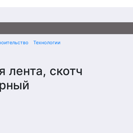
роительство
Технологии
 лента, скотч
ярный