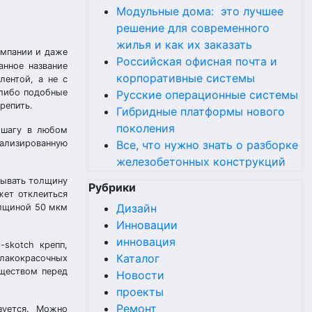
Модульные дома: это лучшее
решение для современного
жилья и как их заказать
омпании и даже
Российская офисная почта и
анное название
корпоративные системы
лентой, а не с
-либо подобные
Русские операционные системы
репить.
Гибридные платформы нового
поколения
м шагу в любом
Все, что нужно знать о разборке
иализированную
железобетонных конструкций
тывать толщину
Рубрики
жет отклеиться
Дизайн
олщиной 50 мкм
Инновации
инновация
-skotch крепп,
Каталог
 лакокрасочных
уществом перед
Новости
проекты
Ремонт
зуется. Можно