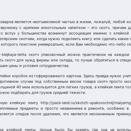
товаров является неотъемлемой частью в жизни, пожалуй, любой к
звучному с крепким алкогольным напитком – это скотч, причем д
го вслух у большинства возникнут ассоциации именно с клейкой 
елярским скотчем, когда нужно подклеить книгу или сделать какие
которого поистине универсально, если Вам необходимо что-либо ск
chnyj-klejkaya-lenta скотч упаковочный можно практически на каждо
ть скотч для нужд фирмы или склада, то лучше обратиться в спец
учшие цены и условия сотрудничества.
клейки коробок из гофрированного картона. Здесь правда нужно учи
 противном случае под собственным весом товара скотч просто мо
толщиной 40 мкм используется для легких грузов, а клейкая лента т
ожно подбирать для грузов средней тяжести.
клейкую ленту http://pack-land.ru/skotch-upakovochnij/malyarnyj
крепляемые предметы и просто незаменима в ремонте, особенно в
тавляется следов после удаления, что является несомненным преим
ия клейкой ленты, проще было бы сказать где она не исполь