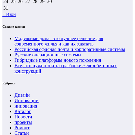
24
25
26
27
28
29
30
31
« Июн
Свежие записи
Модульные дома: это лучшее решение для
современного жилья и как их заказать
Российская офисная почта и корпоративные системы
Русские операционные системы
Гибридные платформы нового поколения
Все, что нужно знать о разборке железобетонных
конструкций
Рубрики
Дизайн
Инновации
инновация
Каталог
Новости
проекты
Ремонт
Статьи