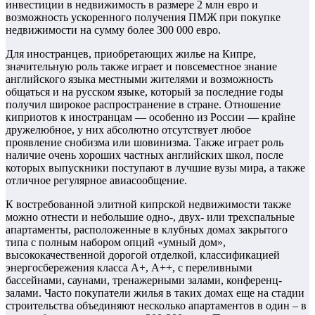
инвестиции в недвижимость в размере 2 млн евро и
возможность ускоренного получения ПМЖ при покупке
недвижимости на сумму более 300 000 евро.
Для иностранцев, приобретающих жилье на Кипре,
значительную роль также играет и повсеместное знание
английского языка местными жителями и возможность
общаться и на русском языке, который за последние годы
получил широкое распространение в стране. Отношение
киприотов к иностранцам — особенно из России — крайне
дружелюбное, у них абсолютно отсутствует любое
проявление снобизма или шовинизма. Также играет роль
наличие очень хороших частных английских школ, после
которых выпускники поступают в лучшие вузы мира, а также
отличное регулярное авиасообщение.
К востребованной элитной кипрской недвижимости также
можно отнести и небольшие одно-, двух- или трехспальные
апартаменты, расположенные в клубных домах закрытого
типа с полным набором опций «умный дом»,
высококачественной дорогой отделкой, классификацией
энергосбережения класса А+, А++, с переливными
бассейнами, саунами, тренажерными залами, конференц-
залами. Часто покупатели жилья в таких домах еще на стадии
строительства объединяют несколько апартаментов в один – в