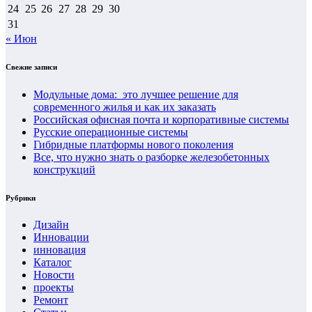
24
25
26
27
28
29
30
31
« Июн
Свежие записи
Модульные дома: это лучшее решение для
современного жилья и как их заказать
Российская офисная почта и корпоративные системы
Русские операционные системы
Гибридные платформы нового поколения
Все, что нужно знать о разборке железобетонных
конструкций
Рубрики
Дизайн
Инновации
инновация
Каталог
Новости
проекты
Ремонт