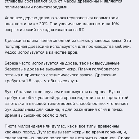
Углеводы составляют 50% от массы древесины и являются
полимерными полисахаридами.
Хорошее дерево должно характеризоваться параметром
влажности ниже 20%. При увеличении влажности на 10%
энергетический выход снижается на 9%.
Древесина клена является одной из самых универсальных. Эта
популярная древесина используется для производства мебели.
Редко используется в качестве дров.
Береза часто используется на дрова, так как высушенные
березовые дрова не вызывают искр. Пламя голубоватого
оттенка и приятного специфического запаха. Древесине
требуется 1.5 года, чтобы высохнуть.
Бук в большинстве случаем используется на дрова. Бук не
требует особых условий для хранения, отличается простотой
заготовки и высокой теплотворной способностью, что делает
бук идеальным для камина, и для разжигания огня в печах.
Время высыхания: около 2 лет.
Пихта миловидная или дуглас, как и все типы древесины
хвойных пород, Дуглас вызывает искры во время горения, и,
следовательно, плохо подходит для открытых каминов. Дрова