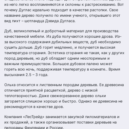
из него легко воспламеняются и склонны к растрескиванию. Вот
почему Дуглас идеально подходит в качестве растопки. Свое
название дерево получило по имени ученого, открывшего этот
вид пихт – шотландца Дэвида Дугласа.
Дуб, великолепный и добротный материал для производства
качественной мебели. Из дуба получаются хорошие дрова. Из–
за высокого содержания дубильных веществ, дуб необходимо
сушить дольше. Дуб горит медленно, и получается высокая
температура сгорания. Эстетика сгорания не такая, как у других
пород деревьев, но дуб обладает одним неоспоримым и
важным преимуществом. Большое дубовое палено может
гореть всю ночь, поддерживая температуру в комнате.. Время
высыхания 2.5 – 3 года.
Ольха относится к лиственным породам деревьев. Ее древесина
отличается приятной расцветкой, дерево с низкой
теплотворностью. Даже свежесрезанное дерево ольхи
загорается слишком хорошо и быстро. Однако ее древесина не
рекомендуется в качестве дров.
Компания «ЛесТрейд» занимается закупкой пиломатериалов и
их продажей, а также организовывает поставки деревьев на
пилорамы Финляндии и России.