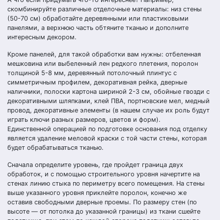
скомбинируйте различные отделочные материалы: низ стены
(50-70 см) обработайте деревянными или пластиковыми
панелями, а верхнюю часть обтяните тканью и дополните
интересным декором.
Кроме панелей, для такой обработки вам нужны: отбеленная
мешковина или выбеленный лен редкого плетения, поролон
толщиной 5-8 мм, деревянный потолочный плинтус с
симметричным профилем, декоративная рейка, дверные
наличники, полоски картона шириной 2-3 см, обойные гвозди с
декоративными шляпками, клей ПВА, портновские мел, медный
провод, декоративные элементы (в нашем случае их роль будут
играть ключи разных размеров, цветов и форм).
Единственной операцией по подготовке основания под отделку
является удаление меловой краски с той части стены, которая
будет обрабатываться тканью.
Сначала определите уровень, где пройдет граница двух
обработок, и с помощью строительного уровня начертите на
стенах линию стыка по периметру всего помещения. На стены
выше указанного уровня приклейте поролон, конечно же
оставив свободными дверные проемы. По размеру стен (по
высоте — от потолка до указанной границы) из ткани сшейте