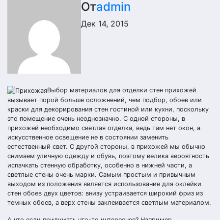
От
admin
Дек 14, 2015
Выбор материалов для отделки стен прихожей
вызывает порой больше осложнений, чем подбор, обоев или
краски для декорирования стен гостиной или кухни, поскольку
это помещение очень неоднозначно. С одной стороны, в
прихожей необходимо светлая отделка, ведь там нет окон, а
искусственное освещение не в состоянии заменить
естественный свет. С другой стороны, в прихожей мы обычно
снимаем уличную одежду и обувь, поэтому велика вероятность
испачкать стенную обработку, особенно в нижней части, а
светлые стены очень марки. Самым простым и привычным
выходом из положения является использование для оклейки
стен обоев двух цветов: внизу устраивается широкий фриз из
темных обоев, а верх стены заклеивается светлым материалом.
А что если придумать что-то интереснее? Например,