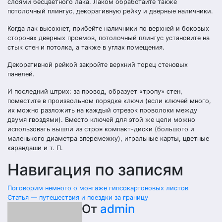
слоями бесцветного лака. Лаком обработайте также
потолочный плинтус, декоративную рейку и дверные наличники.
Когда лак высохнет, прибейте наличники по верхней и боковых
сторонах дверных проемов, потолочный плинтус установите на
стык стен и потолка, а также в углах помещения.
Декоративной рейкой закройте верхний торец стеновых
панелей.
И последний штрих: за провод, образует «тропу» стен,
поместите в произвольном порядке ключи (если ключей много,
их можно разложить на каждый отрезок проволоки между
двумя гвоздями). Вместо ключей для этой же цели можно
использовать вышли из строя компакт-диски (большого и
маленького диаметра вперемежку), игральные карты, цветные
карандаши и т. П.
Навигация по записям
Поговорим немного о монтаже гипсокартоновых листов
Статья — путешествия и поездки за границу
От
admin