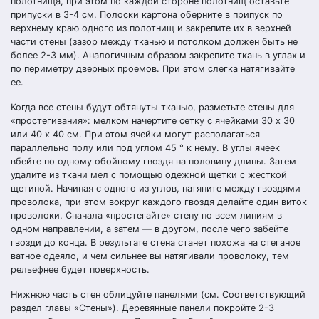
полотнища, при этом по каждой стороне полотнищ оставьте
припуски в 3-4 см. Полоски картона оберните в припуск по
верхнему краю одного из полотнищ и закрепите их в верхней
части стены (зазор между тканью и потолком должен быть не
более 2-3 мм). Аналогичным образом закрепите ткань в углах и
по периметру дверных проемов. При этом слегка натягивайте
ее.
Когда все стены будут обтянуты тканью, разметьте стены для
«простегивания»: мелком начертите сетку с ячейками 30 х 30
или 40 х 40 см. При этом ячейки могут располагаться
параллельно полу или под углом 45 ° к нему. В углы ячеек
вбейте по одному обойному гвоздя на половину длины. Затем
удалите из ткани мел с помощью одежной щетки с жесткой
щетиной. Начиная с одного из углов, натяните между гвоздями
проволока, при этом вокруг каждого гвоздя делайте один виток
проволоки. Сначала «простегайте» стену по всем линиям в
одном направлении, а затем — в другом, после чего забейте
гвозди до конца. В результате стена станет похожа на стеганое
ватное одеяло, и чем сильнее вы натягивали проволоку, тем
рельефнее будет поверхность.
Нижнюю часть стен облицуйте панелями (см. Соответствующий
раздел главы «Стены»). Деревянные панели покройте 2-3