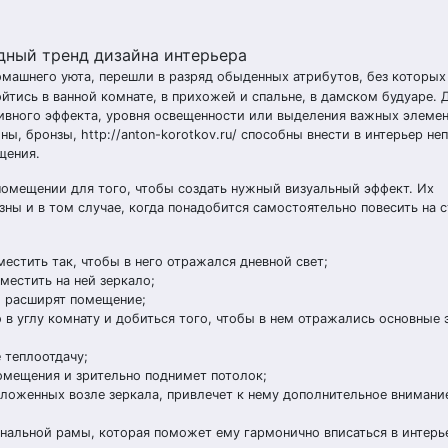
машнего уюта, перешли в разряд обыденных атрибутов, без которых
ойтись в ванной комнате, в прихожей и спальне, в дамском будуаре.
ивного эффекта, уровня освещенности или выделения важных элемен
ы, бронзы, http://anton-korotkov.ru/ способны внести в интерьер н
щения.
помещении для того, чтобы создать нужный визуальный эффект. Их
ны и в том случае, когда понадобится самостоятельно повесить на с
естить так, чтобы в него отражался дневной свет;
местить на ней зеркало;
о расширят помещение;
 в углу комнату и добиться того, чтобы в нем отражались основные
 теплоотдачу;
помещения и зрительно поднимет потолок;
ложенных возле зеркала, привлечет к нему дополнительное внимани
ональной рамы, которая поможет ему гармонично вписаться в интерь