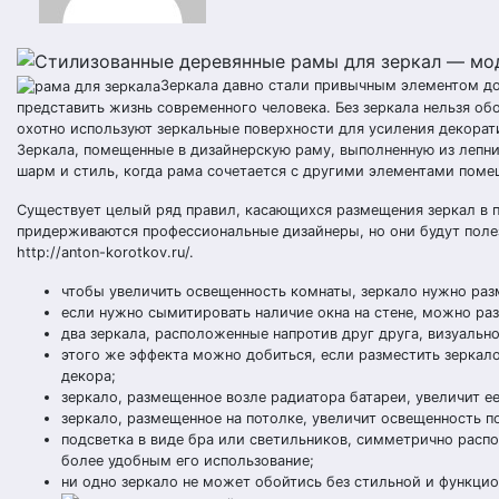
Зеркала давно стали привычным элементом до
представить жизнь современного человека. Без зеркала нельзя об
охотно используют зеркальные поверхности для усиления декорат
Зеркала, помещенные в дизайнерскую раму, выполненную из лепнин
шарм и стиль, когда рама сочетается с другими элементами поме
Существует целый ряд правил, касающихся размещения зеркал в 
придерживаются профессиональные дизайнеры, но они будут полез
http://anton-korotkov.ru/.
чтобы увеличить освещенность комнаты, зеркало нужно разм
если нужно сымитировать наличие окна на стене, можно раз
два зеркала, расположенные напротив друг друга, визуальн
этого же эффекта можно добиться, если разместить зеркало
декора;
зеркало, размещенное возле радиатора батареи, увеличит ее
зеркало, размещенное на потолке, увеличит освещенность 
подсветка в виде бра или светильников, симметрично распо
более удобным его использование;
ни одно зеркало не может обойтись без стильной и функци