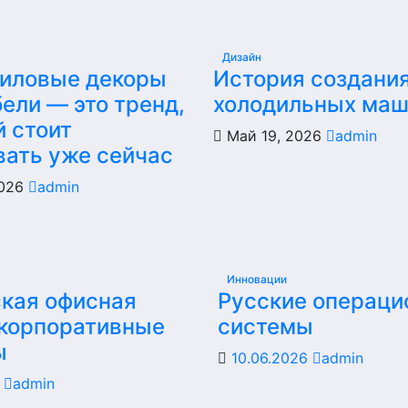
Дизайн
иловые декоры
История создани
ели — это тренд,
холодильных ма
й стоит
Май 19, 2026
admin
вать уже сейчас
2026
admin
Инновации
кая офисная
Русские операц
 корпоративные
системы
ы
10.06.2026
admin
6
admin