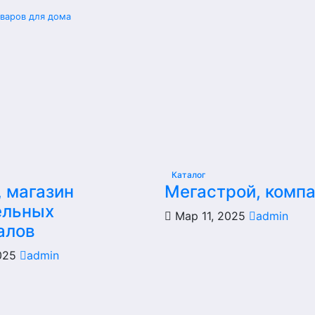
оваров для дома
Каталог
, магазин
Мегастрой, комп
ельных
Мар 11, 2025
admin
алов
2025
admin