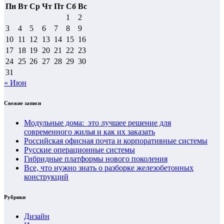
Пн
Вт
Ср
Чт
Пт
Сб
Вс
1
2
3
4
5
6
7
8
9
10
11
12
13
14
15
16
17
18
19
20
21
22
23
24
25
26
27
28
29
30
31
« Июн
Свежие записи
Модульные дома: это лучшее решение для
современного жилья и как их заказать
Российская офисная почта и корпоративные системы
Русские операционные системы
Гибридные платформы нового поколения
Все, что нужно знать о разборке железобетонных
конструкций
Рубрики
Дизайн