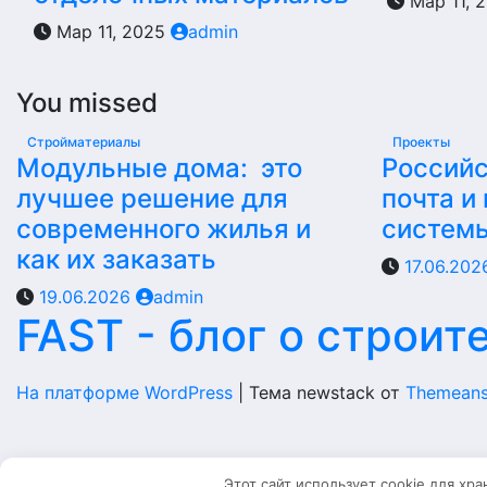
Мар 11, 
Мар 11, 2025
admin
You missed
Стройматериалы
Проекты
Модульные дома: это
Российс
лучшее решение для
почта и
современного жилья и
систем
как их заказать
17.06.20
19.06.2026
admin
FAST - блог о строит
На платформе WordPress
|
Тема newstack от
Themeans
Этот сайт использует cookie для хр