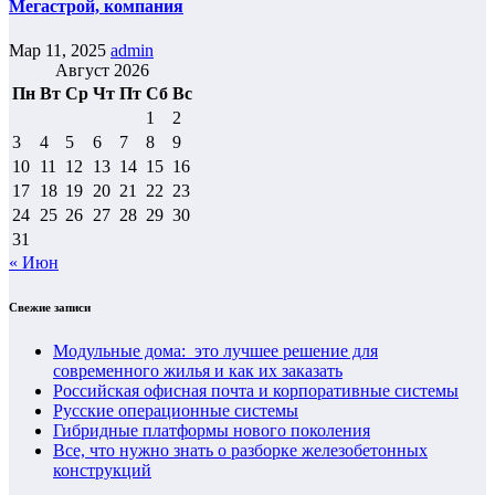
Мегастрой, компания
Мар 11, 2025
admin
Август 2026
Пн
Вт
Ср
Чт
Пт
Сб
Вс
1
2
3
4
5
6
7
8
9
10
11
12
13
14
15
16
17
18
19
20
21
22
23
24
25
26
27
28
29
30
31
« Июн
Свежие записи
Модульные дома: это лучшее решение для
современного жилья и как их заказать
Российская офисная почта и корпоративные системы
Русские операционные системы
Гибридные платформы нового поколения
Все, что нужно знать о разборке железобетонных
конструкций