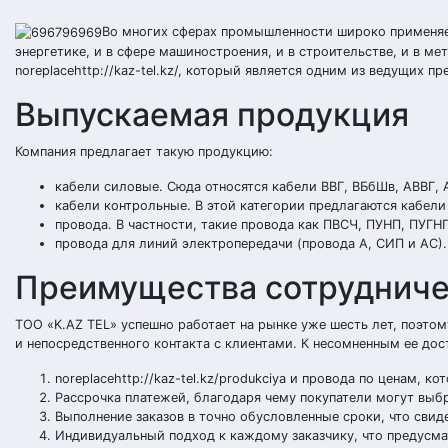
Во многих сферах промышленности широко применяе
энергетике, и в сфере машиностроения, и в строительстве, и в м
noreplacehttp://kaz-tel.kz/, который является одним из ведущих 
Выпускаемая продукция
Компания предлагает такую продукцию:
кабели силовые. Сюда относятся кабели ВВГ, ВБбШв, АВВГ,
кабели контрольные. В этой категории предлагаются кабели
провода. В частности, такие провода как ПВСЧ, ПУНП, ПУГНП
провода для линий электропередачи (провода А, СИП и АС).
Преимущества сотрудниче
ТОО «K.AZ TEL» успешно работает на рынке уже шесть лет, поэто
и непосредственного контакта с клиентами. К несомненным ее до
noreplacehttp://kaz-tel.kz/produkciya и провода по ценам, к
Рассрочка платежей, благодаря чему покупатели могут выбр
Выполнение заказов в точно обусловленные сроки, что свид
Индивидуальный подход к каждому заказчику, что предусм