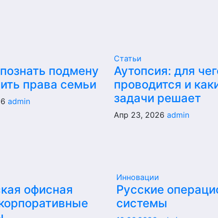
Статьи
спознать подмену
Аутопсия: для чег
тить права семьи
проводится и как
задачи решает
26
admin
Апр 23, 2026
admin
Инновации
кая офисная
Русские операц
 корпоративные
системы
ы