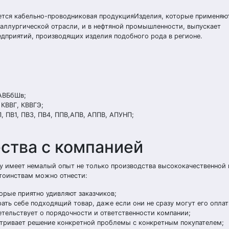
тся кабельно-проводниковая продукцияИзделия, которые применяют
еталлургической отрасли, и в нефтяной промышленности, выпускает
предприятий, производящих изделия подобного рода в регионе.
 АВБбШв;
 КВВГ, КВВГЭ;
, ПВ1, ПВ3, ПВ4, ППВ,АПВ, АППВ, АПУНП;
ства с компанией
му имеет немалый опыт не только производства высококачественной 
стоинствам можно отнести:
оторые приятно удивляют заказчиков;
ать себе подходящий товар, даже если они не сразу могут его оплат
етельствует о порядочности и ответственности компании;
атривает решение конкретной проблемы с конкретным покупателем;