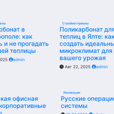
иалы
Стройматериалы
рбонат в
Поликарбонат дл
ополе: как
теплиц в Ялте: ка
 и не прогадать
создать идеальн
шей теплицы
микроклимат для
вашего урожая
2025
admin
Авг 22, 2025
admin
Инновации
кая офисная
Русские операц
 корпоративные
системы
ы