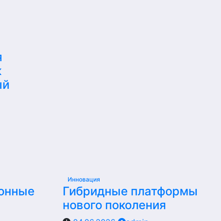
я
к
ый
Инновация
ионные
Гибридные платформы
нового поколения