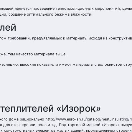
вляющей является проведение теплоизоляционных мероприятий, цель
ции, создание оптимального режима влажности.
елей
етом требований, предъявляемых к материалу, исходя из конструкти
иже, тем качество материала выше.
изоляцию: высокие показатели имеют материалы с волокнистой стру
теплителей «Изорок»
о дома рационально http://www.euro-sn.ru/catalog/heat_insulating/mi
 для стен, кровли, пола и т.д. Под торговой маркой «Изорок» выпус
ых конструктивных элементов жилых зданий, промышленных строени