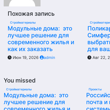
Похожая запись
Стройматериалы
Стройматер
Модульные дома: это
Полика
лучшее решение для
Симфер
современного жилья и
выбрать
как их заказать
для ва
Июн 19, 2026
admin
Авг 22, 
You missed
Стройматериалы
Проекты
Модульные дома: это
Российс
лучшее решение для
почта и
современного жилья и
систем