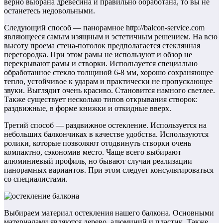
верно выбрана древесина и правильно обработана, то вы не
останетесь недовольными.
Следующий способ — панорамное http://balcon-service.com
являющееся самым изящным и эстетичным решением. На всю
высоту проема стена-потолок предполагается стеклянная
перегородка. При этом рамы не используют и обзор не
перекрывают рамы и створки. Используется специально
обработанное стекло толщиной 6-8 мм, хорошо сохраняющее
тепло, устойчивое к ударам и практически не пропускающее
звуки. Выглядит очень красиво. Становится намного светлее.
Также существует несколько типов открывания створок:
раздвижные, в форме книжки и откидные вверх.
Третий способ — раздвижное остекление. Используется на
небольших балкончиках в качестве удобства. Используются
ролики, которые позволяют отодвинуть створки очень
компактно, сэкономив место. Чаще всего выбирают
алюминиевый профиль, но бывают случаи реализации
панорамных вариантов. При этом следует консультироваться
со специалистами.
Выбираем материал остекления нашего балкона. Основными
материалами являются дерево, алюминий и пластик. Также