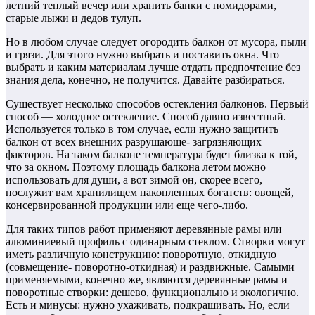
летний теплый вечер или хранить банки с помидорами,
старые лыжи и дедов тулуп.
Но в любом случае следует огородить балкон от мусора, пыли
и грязи. Для этого нужно выбрать и поставить окна. Что
выбрать и каким материалам лучше отдать предпочтение без
знания дела, конечно, не получится. Давайте разбираться.
Существует несколько способов остекления балконов. Первый
способ — холодное остекление. Способ давно известный.
Используется только в том случае, если нужно защитить
балкон от всех внешних разрушающе- загрязняющих
факторов. На таком балконе температура будет близка к той,
что за окном. Поэтому площадь балкона летом можно
использовать для души, а вот зимой он, скорее всего,
послужит вам хранилищем накопленных богатств: овощей,
консервированной продукции или еще чего-либо.
Для таких типов работ применяют деревянные рамы или
алюминиевый профиль с одинарным стеклом. Створки могут
иметь различную конструкцию: поворотную, откидную
(совмещение- поворотно-откидная) и раздвижные. Самыми
применяемыми, конечно же, являются деревянные рамы и
поворотные створки: дешево, функционально и экологично.
Есть и минусы: нужно ухаживать, подкрашивать. Но, если