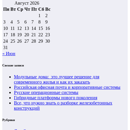
Август 2026
Пн
Вт
Ср
Чт
Пт
Сб
Вс
1
2
3
4
5
6
7
8
9
10
11
12
13
14
15
16
17
18
19
20
21
22
23
24
25
26
27
28
29
30
31
« Июн
Свежие записи
Модульные дома: это лучшее решение для
современного жилья и как их заказать
Российская офисная почта и корпоративные системы
Русские операционные системы
Гибридные платформы нового поколения
Все, что нужно знать о разборке железобетонных
конструкций
Рубрики