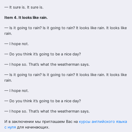
— It sure is. It sure is.
Item 4. It looks like rain.
— Is it going to rain? Is it going to rain? It looks like rain. It looks like
rain.
— I hope not.
— Do you think it’s going to be a nice day?
— I hope so. That’s what the weatherman says.
— Is it going to rain? Is it going to rain? It looks like rain. It looks like
rain.
— I hope not.
— Do you think it’s going to be a nice day?
— I hope so. That’s what the weatherman says.
И в заключении мы приглашаем Вас на
курсы английского языка
с нуля
для начинающих.