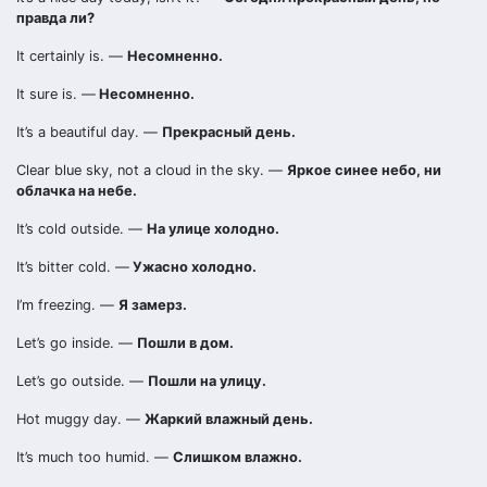
правда ли?
It certainly is. —
Несомненно.
It sure is. —
Несомненно.
It’s a beautiful day. —
Прекрасный день.
Clear blue sky, not a cloud in the sky. —
Яркое синее небо, ни
облачка на небе.
It’s cold outside. —
На улице холодно.
It’s bitter cold. —
Ужасно холодно.
I’m freezing. —
Я замерз.
Let’s go inside. —
Пошли в дом.
Let’s go outside. —
Пошли на улицу.
Hot muggy day. —
Жаркий влажный день.
It’s much too humid. —
Слишком влажно.