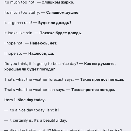
It’s much too hot. —
Слишком жарко.
It’s much too stuffy. —
Слишком душно.
Is it gonna rain? —
Будет ли дождь?
It looks like rain. —
Похоже будет дождь.
I hope not. —
Надеюсь, нет.
I hope so. —
Надеюсь, да.
Do you think, it is going to be a nice day? —
Как вы думаете,
хорошая ли будет погода?
That’s what the weather forecast says. —
Таков прогноз погоды.
That’s what the weatherman says. —
Таков прогноз погоды.
Item 1. Nice day today.
— It’s a nice day today, isn’t it?
— It certainly is. It’s a beautiful day.
— Nice day today, isn’t it? Nice day, nice day, nice day today, isn’t