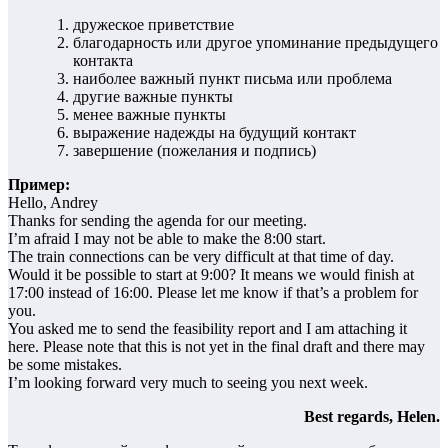
дружеское приветствие
благодарность или другое упоминание предыдущего
контакта
наиболее важный пункт письма или проблема
другие важные пункты
менее важные пункты
выражение надежды на будущий контакт
завершение (пожелания и подпись)
Пример:
Hello, Andrey
Thanks for sending the agenda for our meeting.
I’m afraid I may not be able to make the 8:00 start.
The train connections can be very difficult at that time of day.
Would it be possible to start at 9:00? It means we would finish at
17:00 instead of 16:00. Please let me know if that’s a problem for
you.
You asked me to send the feasibility report and I am attaching it
here. Please note that this is not yet in the final draft and there may
be some mistakes.
I’m looking forward very much to seeing you next week.
Best regards, Helen.