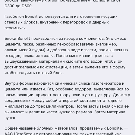
блоков, выпускаемых этим производителем, колеблется от
D300 до D600.
Газобетон Bonolit используется для изготовления несущих
стеновых блоков, внутренних перегородок и дверных
перемычек.
Блоки Bonolit производятся из набора компонентов. Это смесь
цемента, песка, различных пенообразователей (например,
алюминиевой пудры) и добавок в виде извести, промышленных
отходов, шлака или золы. После смешивания цемента с
вышеуказанными материалами смочите его водой, чтобы он
достиг желаемой консистенции, а затем вылейте его в форму,
чтобы получить готовый блок.
Внутри формы находится химическая смесь газогенератора и
цемента или извести. Газ, особенно водород, выделяющийся во
время реакции, придает раствору пенистую структуру. Диаметр
соединяемых между собой отверстий составляет от одного
миллиметра до трех миллиметров. После застывания смеси ее
вынимают и делят на части нужного размера. Затем материал
сушат.
Общее название блочных материалов, продаваемых Bonolite, —
AAC (Газобетон с автоклавированием, также известный как