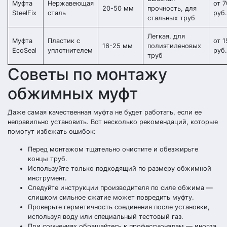
Муфта
Нержавеющая
от 
20-50 мм
прочность, для
SteelFix
сталь
руб.
стальных труб
Легкая, для
Муфта
Пластик с
от 1
16-25 мм
полиэтиленовых
EcoSeal
уплотнителем
руб.
труб
Советы по монтажу
обжимных муфт
Даже самая качественная муфта не будет работать, если ее
неправильно установить. Вот несколько рекомендаций, которые
помогут избежать ошибок:
Перед монтажом тщательно очистите и обезжирьте
концы труб.
Используйте только подходящий по размеру обжимной
инструмент.
Следуйте инструкции производителя по силе обжима —
слишком сильное сжатие может повредить муфту.
Проверьте герметичность соединения после установки,
используя воду или специальный тестовый газ.
При сомнениях обращайтесь к профессионалам — иногда