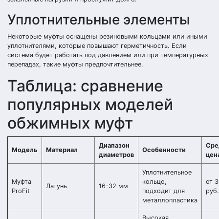
Уплотнительные элементы
Некоторые муфты оснащены резиновыми кольцами или иными
уплотнителями, которые повышают герметичность. Если
система будет работать под давлением или при температурных
перепадах, такие муфты предпочтительнее.
Таблица: сравнение
популярных моделей
обжимных муфт
Диапазон
Сре
Модель
Материал
Особенности
диаметров
цен
Уплотнительное
Муфта
кольцо,
от 
Латунь
16-32 мм
ProFit
подходит для
руб.
металлопластика
Высокая