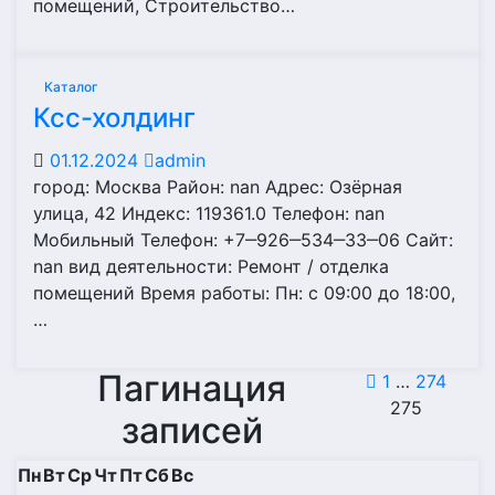
помещений, Строительство…
Каталог
Ксс-холдинг
01.12.2024
admin
город: Москва Район: nan Адрес: Озёрная
улица, 42 Индекс: 119361.0 Телефон: nan
Мобильный Телефон: +7‒926‒534‒33‒06 Сайт:
nan вид деятельности: Ремонт / отделка
помещений Время работы: Пн: с 09:00 до 18:00,
…
Пагинация
1
…
274
275
записей
Пн
Вт
Ср
Чт
Пт
Сб
Вс