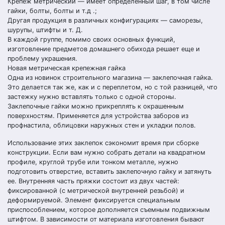
Крепеж метрический — имеет определенный шаг, в том числе
гайки, болты, болты и т.д .;
Другая продукция в различных конфигурациях — саморезы,
шурупы, штифты и т. Д.
В каждой группе, помимо своих основных функций,
изготовление предметов домашнего обихода решает еще и
проблему украшения.
Новая метрическая крепежная гайка
Одна из новинок строительного магазина — заклепочная гайка.
Это делается так же, как и с переплетом, но с той разницей, что
застежку нужно вставлять только с одной стороны.
Заклепочные гайки можно прикреплять к окрашенным
поверхностям. Применяется для устройства заборов из
профнастила, облицовки наружных стен и укладки полов.
Использование этих заклепок сэкономит время при сборке
конструкции. Если вам нужно собрать детали на квадратном
профиле, круглой трубе или тонком металле, нужно
подготовить отверстие, вставить заклепочную гайку и затянуть
ее. Внутренняя часть пряжки состоит из двух частей:
фиксированной (с метрической внутренней резьбой) и
деформируемой. Элемент фиксируется специальным
приспособлением, которое дополняется съемным подвижным
штифтом. В зависимости от материала изготовления бывают